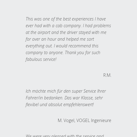
This was one of the best experiences I have
ever had with a cab company. I had problems
at the airport and the driver stayed with me
for over an hour and helped me sort
everything out. I would recommend this
company to anyone. Thank you for such
fabulous service!
R.M.
Ich möchte mich für den super Service Ihrer
Fahrer/in bedanken. Das war Klasse, sehr
flexibel und absolut empfehlenswert!
M. Vogel, VOGEL Ingenieure
We were very pleased with the service and