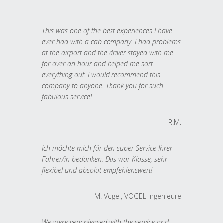
This was one of the best experiences I have
ever had with a cab company. I had problems
at the airport and the driver stayed with me
for over an hour and helped me sort
everything out. I would recommend this
company to anyone. Thank you for such
fabulous service!
R.M.
Ich möchte mich für den super Service Ihrer
Fahrer/in bedanken. Das war Klasse, sehr
flexibel und absolut empfehlenswert!
M. Vogel, VOGEL Ingenieure
We were very pleased with the service and