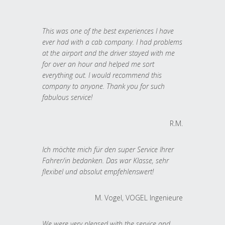
This was one of the best experiences I have
ever had with a cab company. I had problems
at the airport and the driver stayed with me
for over an hour and helped me sort
everything out. I would recommend this
company to anyone. Thank you for such
fabulous service!
R.M.
Ich möchte mich für den super Service Ihrer
Fahrer/in bedanken. Das war Klasse, sehr
flexibel und absolut empfehlenswert!
M. Vogel, VOGEL Ingenieure
We were very pleased with the service and