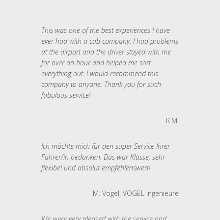
This was one of the best experiences I have
ever had with a cab company. I had problems
at the airport and the driver stayed with me
for over an hour and helped me sort
everything out. I would recommend this
company to anyone. Thank you for such
fabulous service!
R.M.
Ich möchte mich für den super Service Ihrer
Fahrer/in bedanken. Das war Klasse, sehr
flexibel und absolut empfehlenswert!
M. Vogel, VOGEL Ingenieure
We were very pleased with the service and