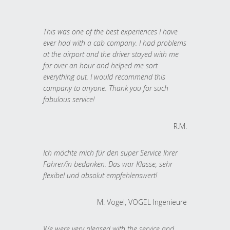
This was one of the best experiences I have
ever had with a cab company. I had problems
at the airport and the driver stayed with me
for over an hour and helped me sort
everything out. I would recommend this
company to anyone. Thank you for such
fabulous service!
R.M.
Ich möchte mich für den super Service Ihrer
Fahrer/in bedanken. Das war Klasse, sehr
flexibel und absolut empfehlenswert!
M. Vogel, VOGEL Ingenieure
We were very pleased with the service and