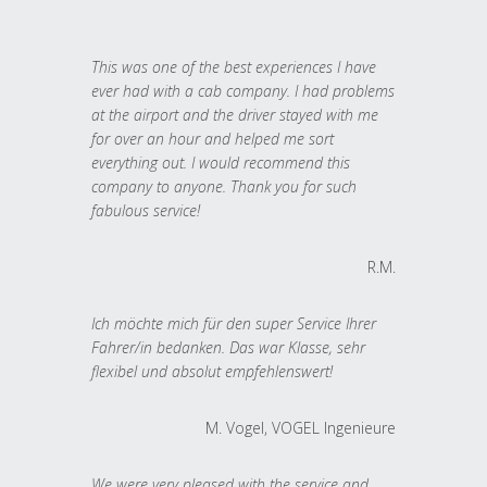
This was one of the best experiences I have
ever had with a cab company. I had problems
at the airport and the driver stayed with me
for over an hour and helped me sort
everything out. I would recommend this
company to anyone. Thank you for such
fabulous service!
R.M.
Ich möchte mich für den super Service Ihrer
Fahrer/in bedanken. Das war Klasse, sehr
flexibel und absolut empfehlenswert!
M. Vogel, VOGEL Ingenieure
We were very pleased with the service and