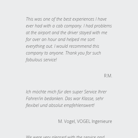
This was one of the best experiences I have
ever had with a cab company. I had problems
at the airport and the driver stayed with me
for over an hour and helped me sort
everything out. I would recommend this
company to anyone. Thank you for such
fabulous service!
R.M.
Ich möchte mich für den super Service Ihrer
Fahrer/in bedanken. Das war Klasse, sehr
flexibel und absolut empfehlenswert!
M. Vogel, VOGEL Ingenieure
We were very pleased with the service and