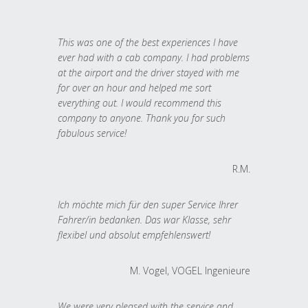
This was one of the best experiences I have
ever had with a cab company. I had problems
at the airport and the driver stayed with me
for over an hour and helped me sort
everything out. I would recommend this
company to anyone. Thank you for such
fabulous service!
R.M.
Ich möchte mich für den super Service Ihrer
Fahrer/in bedanken. Das war Klasse, sehr
flexibel und absolut empfehlenswert!
M. Vogel, VOGEL Ingenieure
We were very pleased with the service and