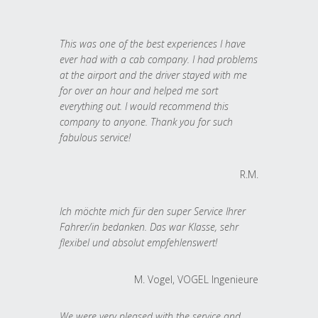
This was one of the best experiences I have
ever had with a cab company. I had problems
at the airport and the driver stayed with me
for over an hour and helped me sort
everything out. I would recommend this
company to anyone. Thank you for such
fabulous service!
R.M.
Ich möchte mich für den super Service Ihrer
Fahrer/in bedanken. Das war Klasse, sehr
flexibel und absolut empfehlenswert!
M. Vogel, VOGEL Ingenieure
We were very pleased with the service and