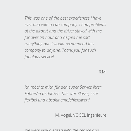
This was one of the best experiences I have
ever had with a cab company. I had problems
at the airport and the driver stayed with me
for over an hour and helped me sort
everything out. I would recommend this
company to anyone. Thank you for such
fabulous service!
R.M.
Ich möchte mich für den super Service Ihrer
Fahrer/in bedanken. Das war Klasse, sehr
flexibel und absolut empfehlenswert!
M. Vogel, VOGEL Ingenieure
We were very pleased with the service and