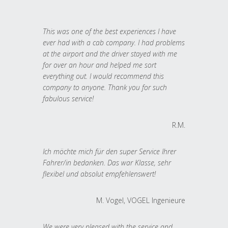
This was one of the best experiences I have
ever had with a cab company. I had problems
at the airport and the driver stayed with me
for over an hour and helped me sort
everything out. I would recommend this
company to anyone. Thank you for such
fabulous service!
R.M.
Ich möchte mich für den super Service Ihrer
Fahrer/in bedanken. Das war Klasse, sehr
flexibel und absolut empfehlenswert!
M. Vogel, VOGEL Ingenieure
We were very pleased with the service and