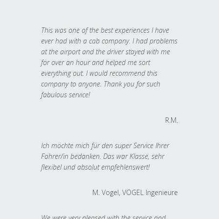
This was one of the best experiences I have
ever had with a cab company. I had problems
at the airport and the driver stayed with me
for over an hour and helped me sort
everything out. I would recommend this
company to anyone. Thank you for such
fabulous service!
R.M.
Ich möchte mich für den super Service Ihrer
Fahrer/in bedanken. Das war Klasse, sehr
flexibel und absolut empfehlenswert!
M. Vogel, VOGEL Ingenieure
We were very pleased with the service and