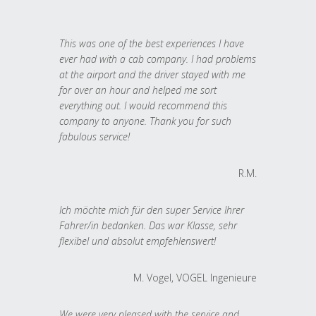
This was one of the best experiences I have
ever had with a cab company. I had problems
at the airport and the driver stayed with me
for over an hour and helped me sort
everything out. I would recommend this
company to anyone. Thank you for such
fabulous service!
R.M.
Ich möchte mich für den super Service Ihrer
Fahrer/in bedanken. Das war Klasse, sehr
flexibel und absolut empfehlenswert!
M. Vogel, VOGEL Ingenieure
We were very pleased with the service and