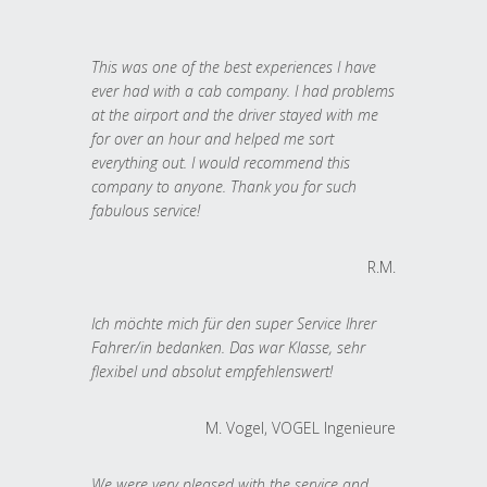
This was one of the best experiences I have
ever had with a cab company. I had problems
at the airport and the driver stayed with me
for over an hour and helped me sort
everything out. I would recommend this
company to anyone. Thank you for such
fabulous service!
R.M.
Ich möchte mich für den super Service Ihrer
Fahrer/in bedanken. Das war Klasse, sehr
flexibel und absolut empfehlenswert!
M. Vogel, VOGEL Ingenieure
We were very pleased with the service and