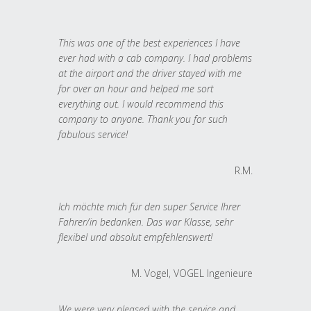
This was one of the best experiences I have
ever had with a cab company. I had problems
at the airport and the driver stayed with me
for over an hour and helped me sort
everything out. I would recommend this
company to anyone. Thank you for such
fabulous service!
R.M.
Ich möchte mich für den super Service Ihrer
Fahrer/in bedanken. Das war Klasse, sehr
flexibel und absolut empfehlenswert!
M. Vogel, VOGEL Ingenieure
We were very pleased with the service and