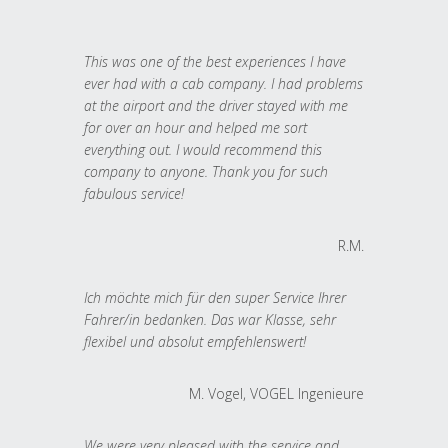
This was one of the best experiences I have
ever had with a cab company. I had problems
at the airport and the driver stayed with me
for over an hour and helped me sort
everything out. I would recommend this
company to anyone. Thank you for such
fabulous service!
R.M.
Ich möchte mich für den super Service Ihrer
Fahrer/in bedanken. Das war Klasse, sehr
flexibel und absolut empfehlenswert!
M. Vogel, VOGEL Ingenieure
We were very pleased with the service and