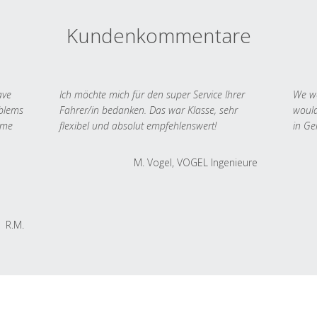
Kundenkommentare
ave
Ich möchte mich für den super Service Ihrer
We we
oblems
Fahrer/in bedanken. Das war Klasse, sehr
would
 me
flexibel und absolut empfehlenswert!
in Ge
M. Vogel, VOGEL Ingenieure
R.M.