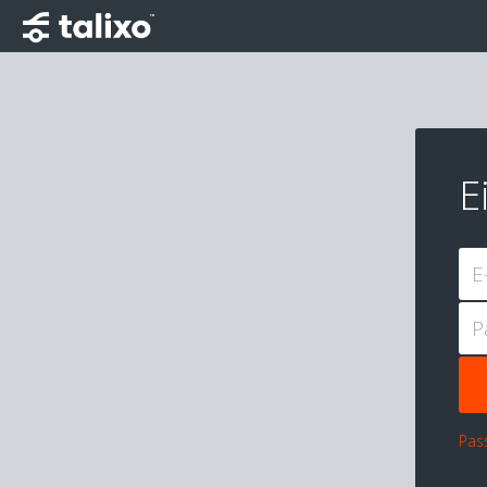
E
E
P
Pas