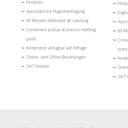
Festpreis
Festp
Automatische Flugmitverfolgung
Engli
45 Minuten Wartezeit ab Landung
Autom
Convenient pickup at precise meeting
60 Mi
point
Conve
Kindersitze verfügbar auf Anfrage
point
Online- und Offline-Bezahlungen
Kinde
24/7-Hotline
Onlin
24/7-