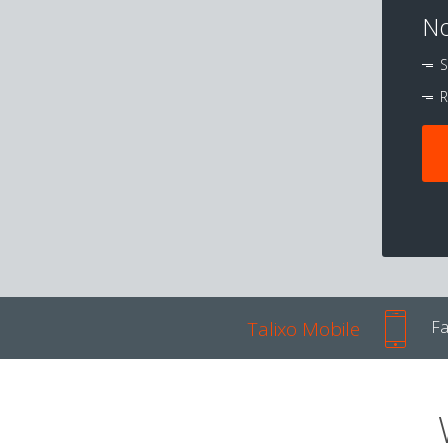
No
S
R
Talixo Mobile
Fa