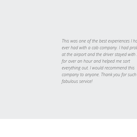
This was one of the best experiences I h
ever had with a cab company. I had pr
at the airport and the driver stayed with
for over an hour and helped me sort
everything out. I would recommend this
company to anyone. Thank you for such
fabulous service!