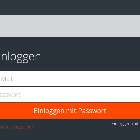
inloggen
-Mail:
asswort:
Einloggen mit
swort vergessen?