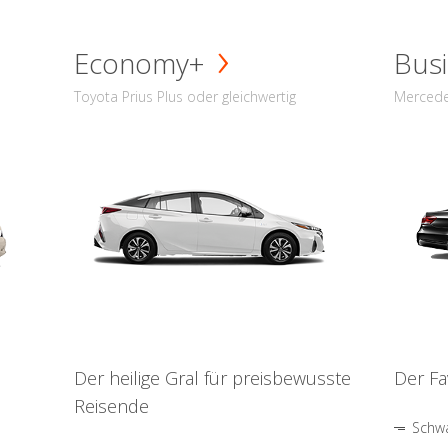
Economy+
Busi
Toyota Prius Plus oder gleichwertig
Mercede
Der heilige Gral für preisbewusste
Der Fa
Reisende
Schwa