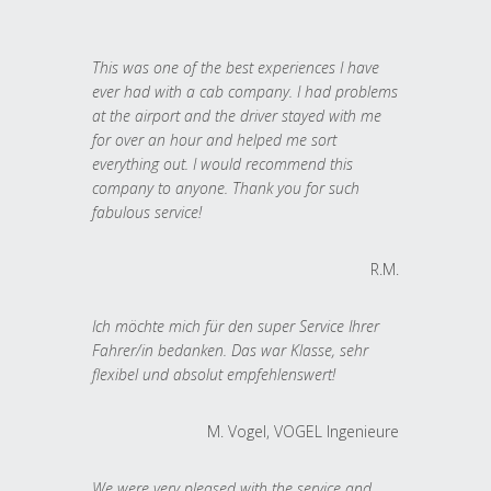
This was one of the best experiences I have
ever had with a cab company. I had problems
at the airport and the driver stayed with me
for over an hour and helped me sort
everything out. I would recommend this
company to anyone. Thank you for such
fabulous service!
R.M.
Ich möchte mich für den super Service Ihrer
Fahrer/in bedanken. Das war Klasse, sehr
flexibel und absolut empfehlenswert!
M. Vogel, VOGEL Ingenieure
We were very pleased with the service and