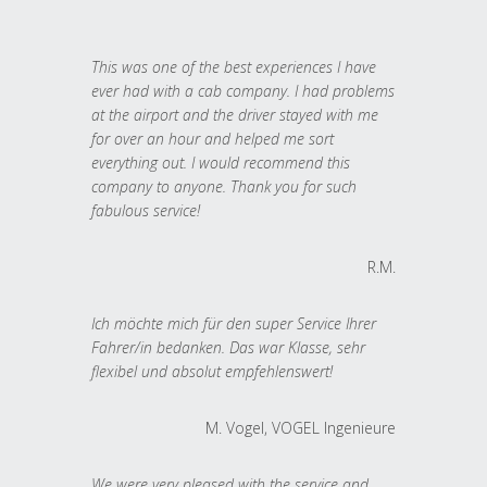
This was one of the best experiences I have
ever had with a cab company. I had problems
at the airport and the driver stayed with me
for over an hour and helped me sort
everything out. I would recommend this
company to anyone. Thank you for such
fabulous service!
R.M.
Ich möchte mich für den super Service Ihrer
Fahrer/in bedanken. Das war Klasse, sehr
flexibel und absolut empfehlenswert!
M. Vogel, VOGEL Ingenieure
We were very pleased with the service and