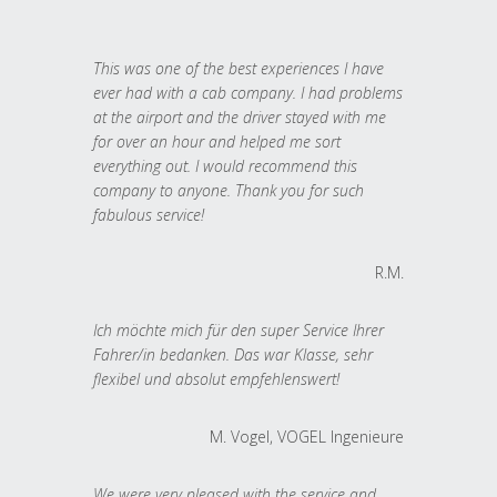
This was one of the best experiences I have
ever had with a cab company. I had problems
at the airport and the driver stayed with me
for over an hour and helped me sort
everything out. I would recommend this
company to anyone. Thank you for such
fabulous service!
R.M.
Ich möchte mich für den super Service Ihrer
Fahrer/in bedanken. Das war Klasse, sehr
flexibel und absolut empfehlenswert!
M. Vogel, VOGEL Ingenieure
We were very pleased with the service and