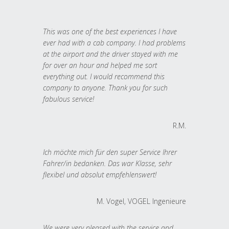
This was one of the best experiences I have
ever had with a cab company. I had problems
at the airport and the driver stayed with me
for over an hour and helped me sort
everything out. I would recommend this
company to anyone. Thank you for such
fabulous service!
R.M.
Ich möchte mich für den super Service Ihrer
Fahrer/in bedanken. Das war Klasse, sehr
flexibel und absolut empfehlenswert!
M. Vogel, VOGEL Ingenieure
We were very pleased with the service and