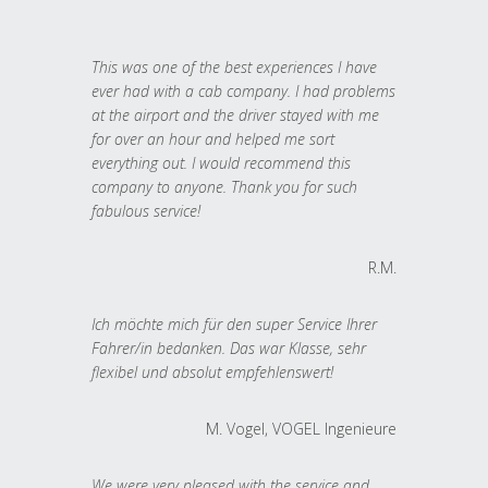
This was one of the best experiences I have
ever had with a cab company. I had problems
at the airport and the driver stayed with me
for over an hour and helped me sort
everything out. I would recommend this
company to anyone. Thank you for such
fabulous service!
R.M.
Ich möchte mich für den super Service Ihrer
Fahrer/in bedanken. Das war Klasse, sehr
flexibel und absolut empfehlenswert!
M. Vogel, VOGEL Ingenieure
We were very pleased with the service and