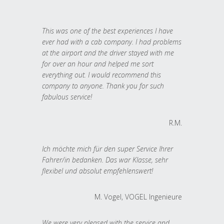
This was one of the best experiences I have
ever had with a cab company. I had problems
at the airport and the driver stayed with me
for over an hour and helped me sort
everything out. I would recommend this
company to anyone. Thank you for such
fabulous service!
R.M.
Ich möchte mich für den super Service Ihrer
Fahrer/in bedanken. Das war Klasse, sehr
flexibel und absolut empfehlenswert!
M. Vogel, VOGEL Ingenieure
We were very pleased with the service and