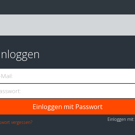
inloggen
-Mail:
asswort:
Einloggen mit
swort vergessen?