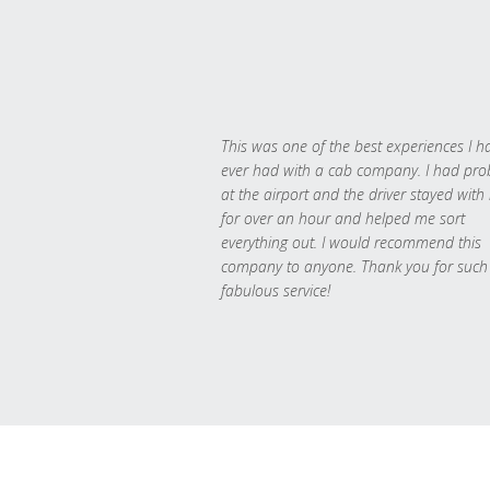
This was one of the best experiences I h
ever had with a cab company. I had pr
at the airport and the driver stayed with
for over an hour and helped me sort
everything out. I would recommend this
company to anyone. Thank you for such
fabulous service!