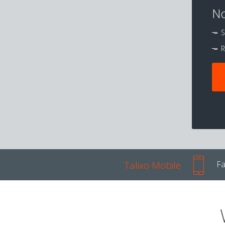
No
S
R
Talixo Mobile
Fa