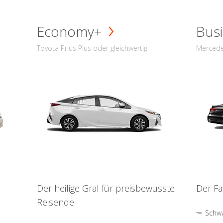
Economy+
Busi
Toyota Prius Plus oder gleichwertig
Mercede
Der heilige Gral für preisbewusste
Der Fa
Reisende
Schwa