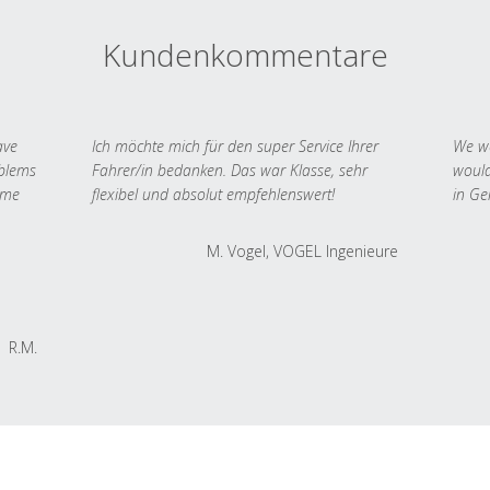
Kundenkommentare
ave
Ich möchte mich für den super Service Ihrer
We we
oblems
Fahrer/in bedanken. Das war Klasse, sehr
would
 me
flexibel und absolut empfehlenswert!
in Ge
M. Vogel, VOGEL Ingenieure
R.M.