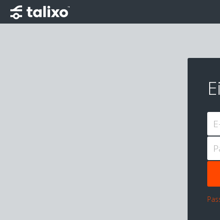
E
E
P
Pas