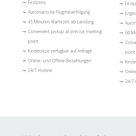
Festpreis
Festp
Automatische Flugmitverfolgung
Engli
45 Minuten Wartezeit ab Landung
Autom
Convenient pickup at precise meeting
60 Mi
point
Conve
Kindersitze verfügbar auf Anfrage
point
Online- und Offline-Bezahlungen
Kinde
24/7-Hotline
Onlin
24/7-