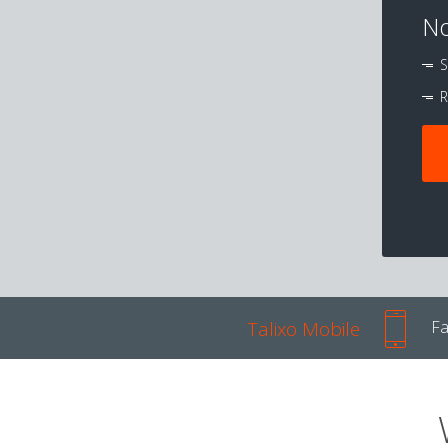
No
S
R
Talixo Mobile
Fa