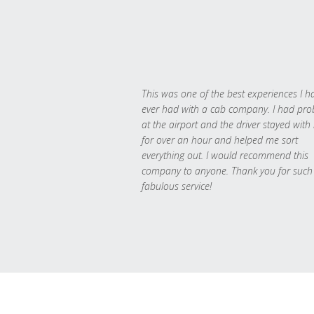
This was one of the best experiences I h
ever had with a cab company. I had pr
at the airport and the driver stayed with
for over an hour and helped me sort
everything out. I would recommend this
company to anyone. Thank you for such
fabulous service!