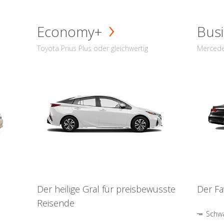
Economy+
Busi
Toyota Prius Plus oder gleichwertig
Mercede
Der heilige Gral für preisbewusste
Der Fa
Reisende
Schwa