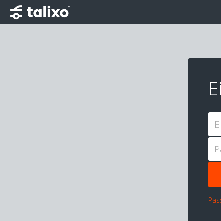
E
E
P
Pas