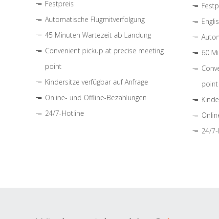
Festpreis
Festp
Automatische Flugmitverfolgung
Engli
45 Minuten Wartezeit ab Landung
Autom
Convenient pickup at precise meeting
60 Mi
point
Conve
Kindersitze verfügbar auf Anfrage
point
Online- und Offline-Bezahlungen
Kinde
24/7-Hotline
Onlin
24/7-