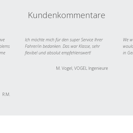
Kundenkommentare
ave
Ich möchte mich für den super Service Ihrer
We we
oblems
Fahrer/in bedanken. Das war Klasse, sehr
would
 me
flexibel und absolut empfehlenswert!
in Ge
M. Vogel, VOGEL Ingenieure
R.M.