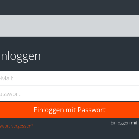
inloggen
-Mail:
asswort:
Einloggen mit
swort vergessen?