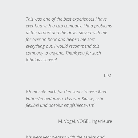
This was one of the best experiences I have
ever had with a cab company. I had problems
at the airport and the driver stayed with me
for over an hour and helped me sort
everything out. I would recommend this
company to anyone. Thank you for such
fabulous service!
R.M.
Ich möchte mich für den super Service Ihrer
Fahrer/in bedanken. Das war Klasse, sehr
flexibel und absolut empfehlenswert!
M. Vogel, VOGEL Ingenieure
We were very pleased with the service and