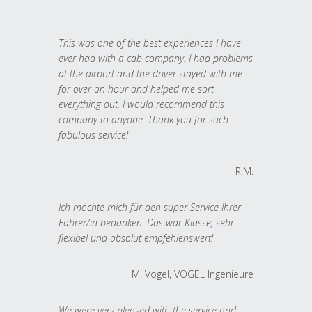
This was one of the best experiences I have
ever had with a cab company. I had problems
at the airport and the driver stayed with me
for over an hour and helped me sort
everything out. I would recommend this
company to anyone. Thank you for such
fabulous service!
R.M.
Ich möchte mich für den super Service Ihrer
Fahrer/in bedanken. Das war Klasse, sehr
flexibel und absolut empfehlenswert!
M. Vogel, VOGEL Ingenieure
We were very pleased with the service and