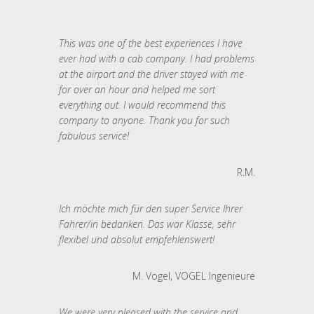
This was one of the best experiences I have
ever had with a cab company. I had problems
at the airport and the driver stayed with me
for over an hour and helped me sort
everything out. I would recommend this
company to anyone. Thank you for such
fabulous service!
R.M.
Ich möchte mich für den super Service Ihrer
Fahrer/in bedanken. Das war Klasse, sehr
flexibel und absolut empfehlenswert!
M. Vogel, VOGEL Ingenieure
We were very pleased with the service and