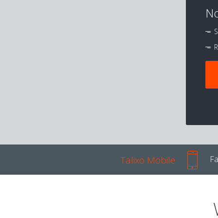
No
S
R
Talixo Mobile
Fa