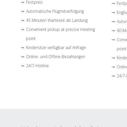
Festpreis
Festp
Automatische Flugmitverfolgung
Engli
45 Minuten Wartezeit ab Landung
Autom
Convenient pickup at precise meeting
60 Mi
point
Conve
Kindersitze verfügbar auf Anfrage
point
Online- und Offline-Bezahlungen
Kinde
24/7-Hotline
Onlin
24/7-