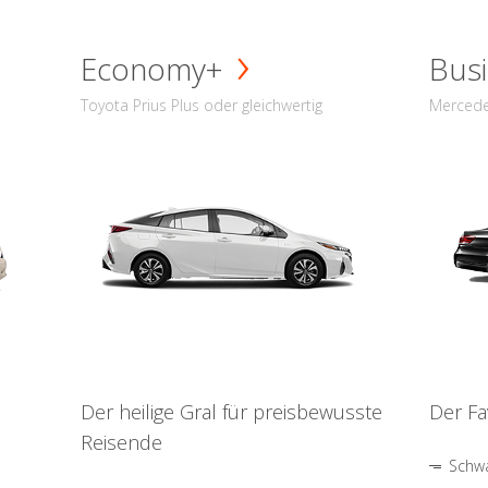
Economy+
Busi
Toyota Prius Plus oder gleichwertig
Mercede
Der heilige Gral für preisbewusste
Der Fa
Reisende
Schwa