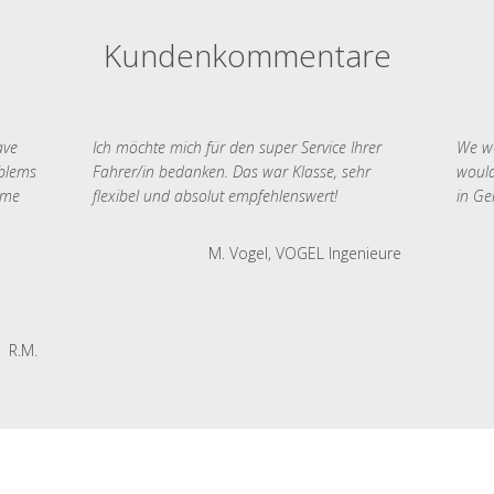
Kundenkommentare
ave
Ich möchte mich für den super Service Ihrer
We we
oblems
Fahrer/in bedanken. Das war Klasse, sehr
would
 me
flexibel und absolut empfehlenswert!
in Ge
M. Vogel, VOGEL Ingenieure
R.M.