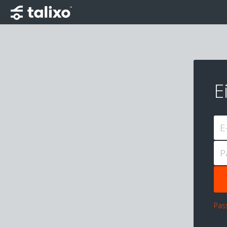
E
E
P
Pas