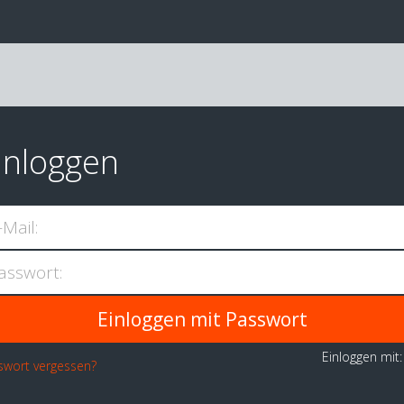
inloggen
-Mail:
asswort:
Einloggen mit
swort vergessen?