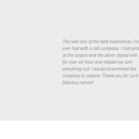
This was one of the best experiences I h
ever had with a cab company. I had pr
at the airport and the driver stayed with
for over an hour and helped me sort
everything out. I would recommend this
company to anyone. Thank you for such
fabulous service!