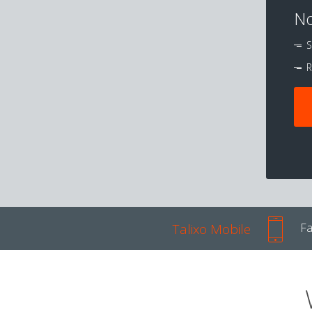
No
S
R
Talixo Mobile
Fa