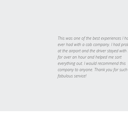
This was one of the best experiences I h
ever had with a cab company. I had pr
at the airport and the driver stayed with
for over an hour and helped me sort
everything out. I would recommend this
company to anyone. Thank you for such
fabulous service!