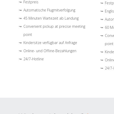
Festpreis
Festp
Automatische Flugmitverfolgung
Engli
45 Minuten Wartezeit ab Landung
Autom
Convenient pickup at precise meeting
60 Mi
point
Conve
Kindersitze verfügbar auf Anfrage
point
Online- und Offline-Bezahlungen
Kinde
24/7-Hotline
Onlin
24/7-