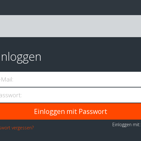
inloggen
-Mail:
asswort:
Einloggen mit
swort vergessen?