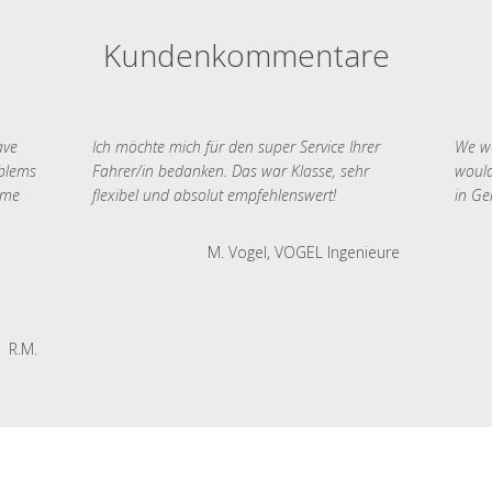
Kundenkommentare
ave
Ich möchte mich für den super Service Ihrer
We we
oblems
Fahrer/in bedanken. Das war Klasse, sehr
would
 me
flexibel und absolut empfehlenswert!
in Ge
M. Vogel, VOGEL Ingenieure
R.M.