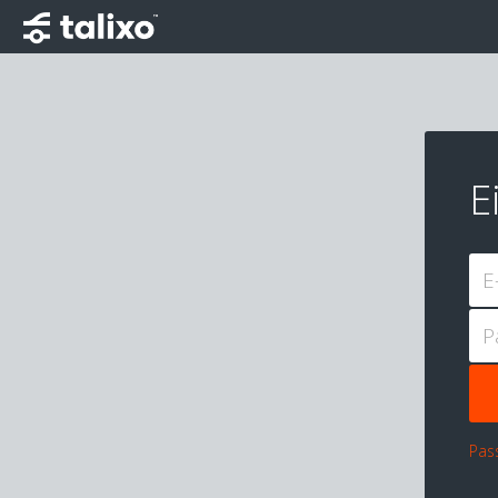
E
E
P
Pas