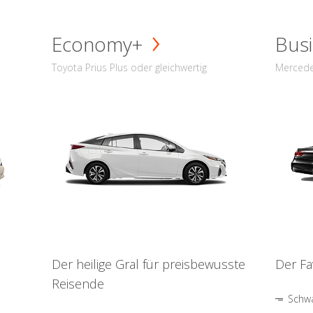
Economy+
Busi
Toyota Prius Plus oder gleichwertig
Mercede
Der heilige Gral für preisbewusste
Der Fa
Reisende
Schwa