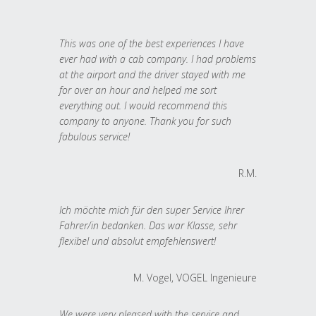
This was one of the best experiences I have
ever had with a cab company. I had problems
at the airport and the driver stayed with me
for over an hour and helped me sort
everything out. I would recommend this
company to anyone. Thank you for such
fabulous service!
R.M.
Ich möchte mich für den super Service Ihrer
Fahrer/in bedanken. Das war Klasse, sehr
flexibel und absolut empfehlenswert!
M. Vogel, VOGEL Ingenieure
We were very pleased with the service and