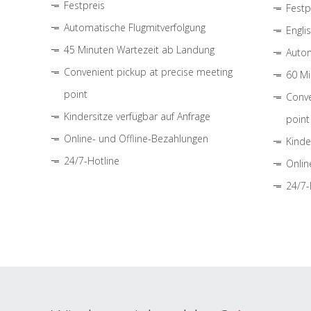
Festpreis
Festp
Automatische Flugmitverfolgung
Engli
45 Minuten Wartezeit ab Landung
Autom
Convenient pickup at precise meeting
60 Mi
point
Conve
Kindersitze verfügbar auf Anfrage
point
Online- und Offline-Bezahlungen
Kinde
24/7-Hotline
Onlin
24/7-