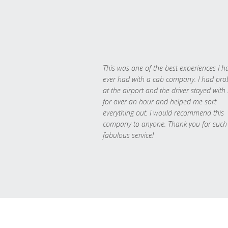
This was one of the best experiences I h
ever had with a cab company. I had pr
at the airport and the driver stayed with
for over an hour and helped me sort
everything out. I would recommend this
company to anyone. Thank you for such
fabulous service!