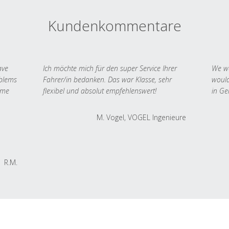
Kundenkommentare
ave
Ich möchte mich für den super Service Ihrer
We we
oblems
Fahrer/in bedanken. Das war Klasse, sehr
would
 me
flexibel und absolut empfehlenswert!
in Ge
M. Vogel, VOGEL Ingenieure
R.M.