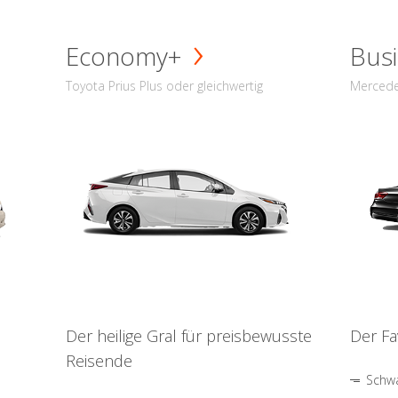
Economy+
Busi
Toyota Prius Plus oder gleichwertig
Mercede
Der heilige Gral für preisbewusste
Der Fa
Reisende
Schwa