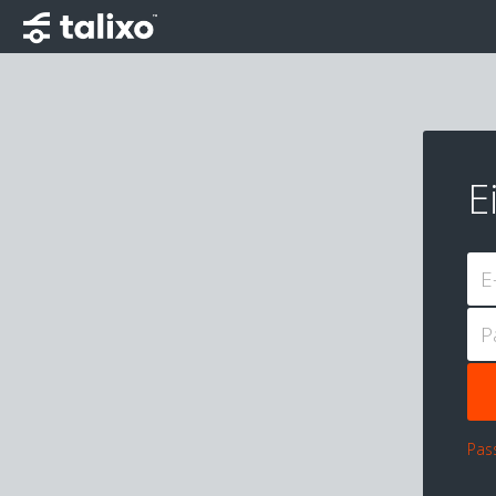
E
E
P
Pas