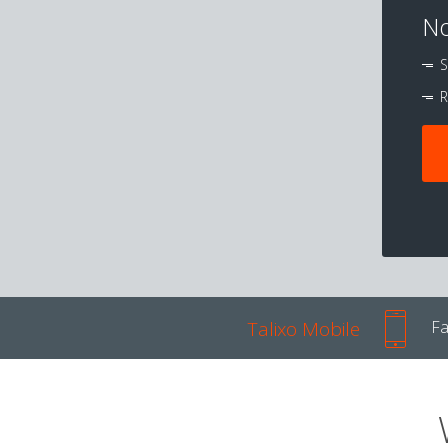
No
S
R
Talixo Mobile
Fa