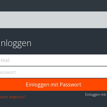
inloggen
-Mail:
asswort:
Einloggen mit
swort vergessen?