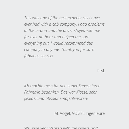
This was one of the best experiences I have
ever had with a cab company. I had problems
at the airport and the driver stayed with me
for over an hour and helped me sort
everything out. I would recommend this
company to anyone. Thank you for such
fabulous service!
R.M.
Ich möchte mich für den super Service Ihrer
Fahrer/in bedanken. Das war Klasse, sehr
flexibel und absolut empfehlenswert!
M. Vogel, VOGEL Ingenieure
We were very pleased with the service and