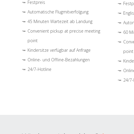
Festpreis
Festp
Automatische Flugmitverfolgung
Engli
45 Minuten Wartezeit ab Landung
Autom
Convenient pickup at precise meeting
60 Mi
point
Conve
Kindersitze verfügbar auf Anfrage
point
Online- und Offline-Bezahlungen
Kinde
24/7-Hotline
Onlin
24/7-