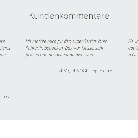
Kundenkommentare
ave
Ich möchte mich für den super Service Ihrer
We we
oblems
Fahrer/in bedanken. Das war Klasse, sehr
would
 me
flexibel und absolut empfehlenswert!
in Ge
M. Vogel, VOGEL Ingenieure
R.M.