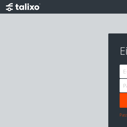
E
E
P
Pas