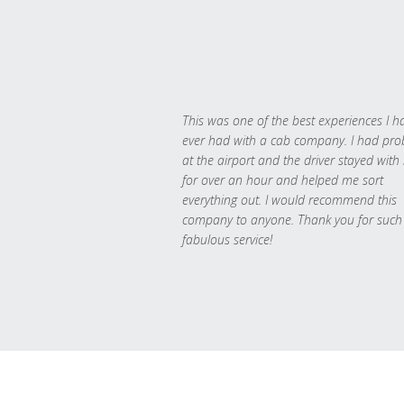
This was one of the best experiences I h
ever had with a cab company. I had pr
at the airport and the driver stayed with
for over an hour and helped me sort
everything out. I would recommend this
company to anyone. Thank you for such
fabulous service!