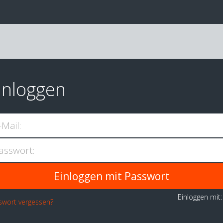
inloggen
-Mail:
asswort:
Einloggen mit
swort vergessen?