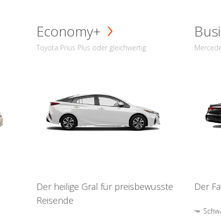
Economy+
Busi
Toyota Prius Plus oder gleichwertig
Mercede
Der heilige Gral für preisbewusste
Der Fa
Reisende
Schwa