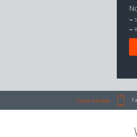
No
S
R
Talixo Mobile
Fa