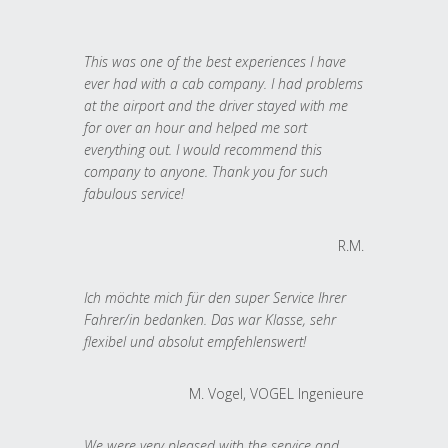
This was one of the best experiences I have
ever had with a cab company. I had problems
at the airport and the driver stayed with me
for over an hour and helped me sort
everything out. I would recommend this
company to anyone. Thank you for such
fabulous service!
R.M.
Ich möchte mich für den super Service Ihrer
Fahrer/in bedanken. Das war Klasse, sehr
flexibel und absolut empfehlenswert!
M. Vogel, VOGEL Ingenieure
We were very pleased with the service and