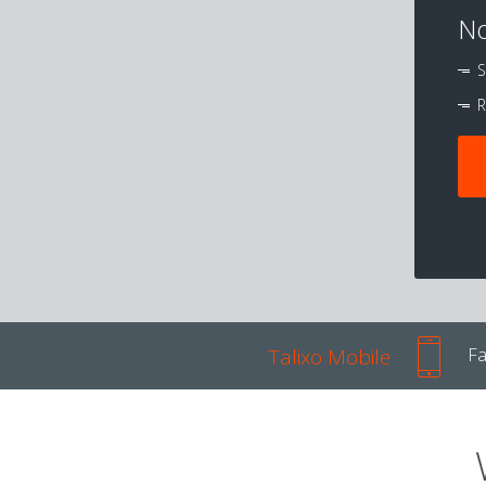
No
S
R
Talixo Mobile
Fa