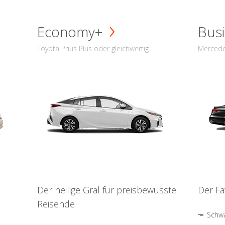
Economy+
Busi
Toyota Prius Plus oder gleichwertig
Mercede
Der heilige Gral für preisbewusste
Der Fa
Reisende
Schwa