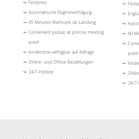
Festpreis
Festp
Automatische Flugmitverfolgung
Engli
45 Minuten Wartezeit ab Landung
Autom
Convenient pickup at precise meeting
60 Mi
point
Conve
Kindersitze verfügbar auf Anfrage
point
Online- und Offline-Bezahlungen
Kinde
24/7-Hotline
Onlin
24/7-