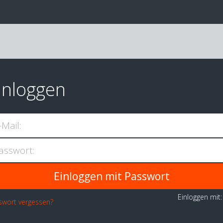
inloggen
-Mail:
asswort:
Einloggen mit
swort vergessen?