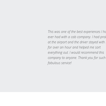
This was one of the best experiences I h
ever had with a cab company. I had pr
at the airport and the driver stayed with
for over an hour and helped me sort
everything out. I would recommend this
company to anyone. Thank you for such
fabulous service!