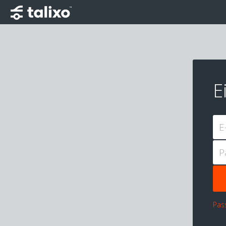
E
E
P
Pas