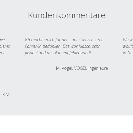
Kundenkommentare
ave
Ich möchte mich für den super Service Ihrer
We we
oblems
Fahrer/in bedanken. Das war Klasse, sehr
would
 me
flexibel und absolut empfehlenswert!
in Ge
M. Vogel, VOGEL Ingenieure
R.M.