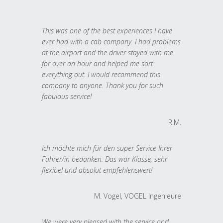
This was one of the best experiences I have
ever had with a cab company. I had problems
at the airport and the driver stayed with me
for over an hour and helped me sort
everything out. I would recommend this
company to anyone. Thank you for such
fabulous service!
R.M.
Ich möchte mich für den super Service Ihrer
Fahrer/in bedanken. Das war Klasse, sehr
flexibel und absolut empfehlenswert!
M. Vogel, VOGEL Ingenieure
We were very pleased with the service and