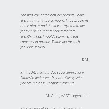
This was one of the best experiences I have
ever had with a cab company. I had problems
at the airport and the driver stayed with me
for over an hour and helped me sort
everything out. I would recommend this
company to anyone. Thank you for such
fabulous service!
R.M.
Ich möchte mich für den super Service Ihrer
Fahrer/in bedanken. Das war Klasse, sehr
flexibel und absolut empfehlenswert!
M. Vogel, VOGEL Ingenieure
We were very pleased with the service and