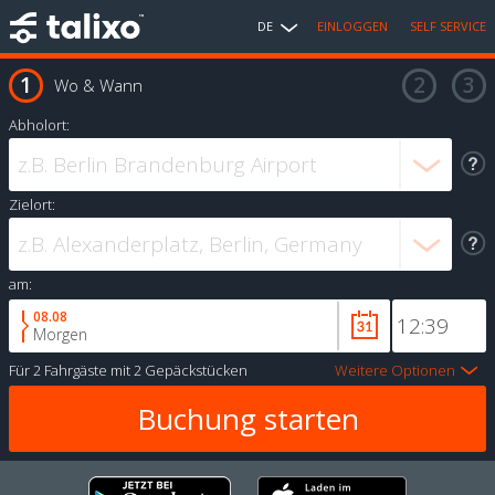
DE
EINLOGGEN
SELF SERVICE
Wo & Wann
Abholort:
Zielort:
am:
08.08
Morgen
Für
2 Fahrgäste
mit
2 Gepäckstücken
Weitere Optionen