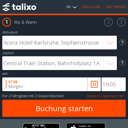
DE
EINLOGGEN
SELF SERVICE
Wo & Wann
Abholort:
Zielort:
am:
07.08
Morgen
Für
2 Fahrgäste
mit
2 Gepäckstücken
Weitere Optionen