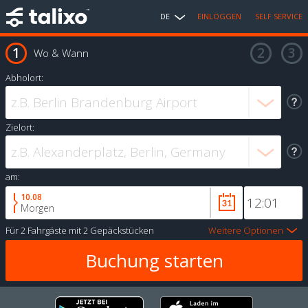
DE
EINLOGGEN
SELF SERVICE
Wo & Wann
Abholort:
Zielort:
am:
10.08
Morgen
Für
2 Fahrgäste
mit
2 Gepäckstücken
Weitere Optionen