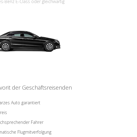
s-Benz E-Class oder gleichwärtig
vorit der Geschäftsreisenden
rzes Auto garantiert
reis
schsprechender Fahrer
atische Flugmitverfolgung