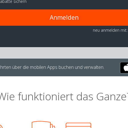
abatte sichern
Anmelden
neu anmelden mit:
hrten über die mobilen Apps buchen und verwalten.
Wie funktioniert das Ganze