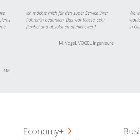
ave
Ich möchte mich für den super Service Ihrer
We we
oblems
Fahrer/in bedanken. Das war Klasse, sehr
would
 me
flexibel und absolut empfehlenswert!
in Ge
M. Vogel, VOGEL Ingenieure
R.M.
Economy+
Busi