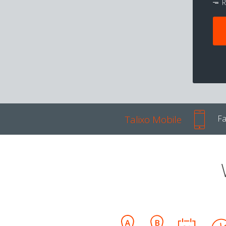
R
Talixo Mobile
Fa