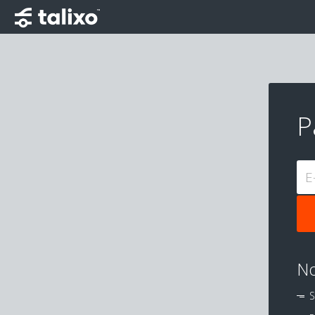
P
E
No
S