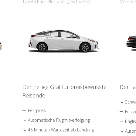
Toyota Prius Plus oder gleichwertig
Mercede
Der heilige Gral für preisbewusste
Der Fa
Reisende
Schwa
Festpreis
Festp
Automatische Flugmitverfolgung
Engli
45 Minuten Wartezeit ab Landung
Autom