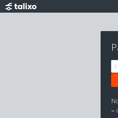
P
E
No
S