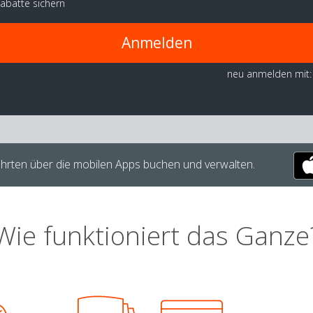
abatte sichern
Anmelden
neu anmelden mit:
hrten über die mobilen Apps buchen und verwalten.
Wie funktioniert das Ganze