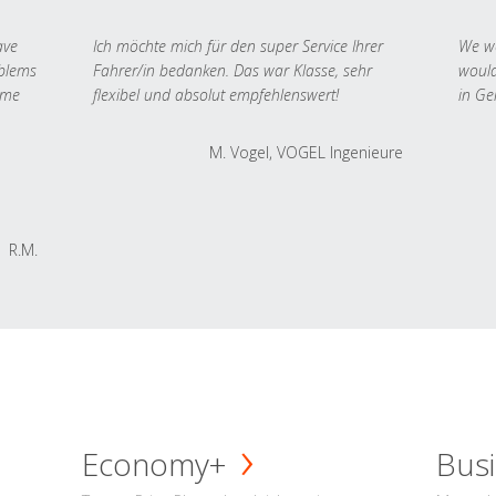
ave
Ich möchte mich für den super Service Ihrer
We we
oblems
Fahrer/in bedanken. Das war Klasse, sehr
would
 me
flexibel und absolut empfehlenswert!
in Ge
M. Vogel, VOGEL Ingenieure
R.M.
Economy+
Busi