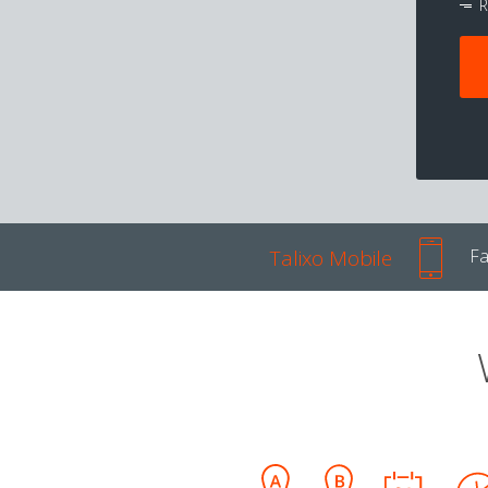
R
Talixo Mobile
Fa