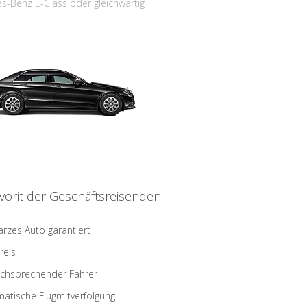
s-Benz E-Class oder gleichwärtig
vorit der Geschäftsreisenden
rzes Auto garantiert
reis
schsprechender Fahrer
atische Flugmitverfolgung