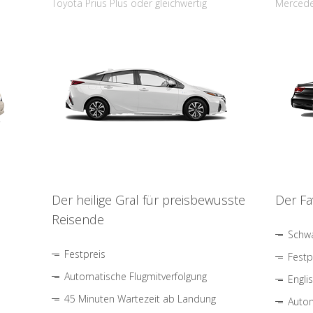
Toyota Prius Plus oder gleichwertig
Mercede
Der heilige Gral für preisbewusste
Der Fa
Reisende
Schwa
Festpreis
Festp
Automatische Flugmitverfolgung
Engli
45 Minuten Wartezeit ab Landung
Autom