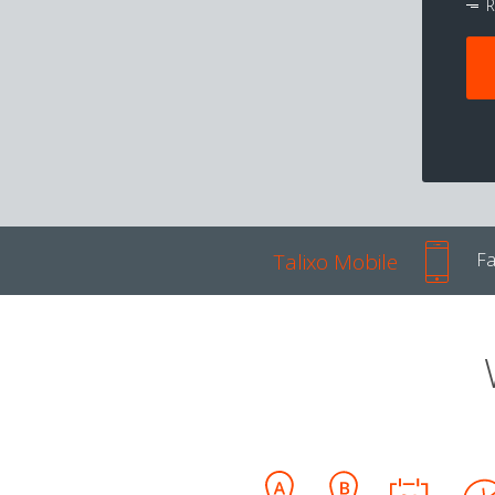
R
Talixo Mobile
Fa