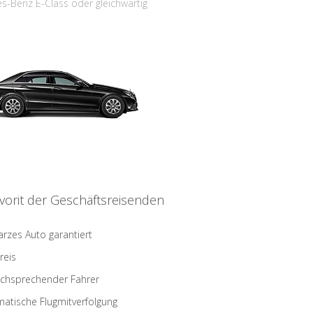
s-Benz E-Class oder gleichwärtig
vorit der Geschäftsreisenden
rzes Auto garantiert
reis
schsprechender Fahrer
atische Flugmitverfolgung