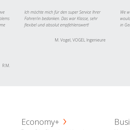
ave
Ich möchte mich für den super Service Ihrer
We we
oblems
Fahrer/in bedanken. Das war Klasse, sehr
would
 me
flexibel und absolut empfehlenswert!
in Ge
M. Vogel, VOGEL Ingenieure
R.M.
Economy+
Busi