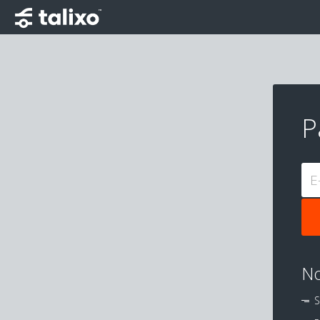
P
E
No
S