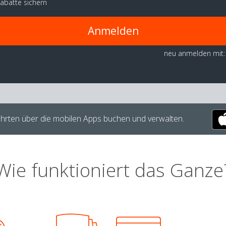
abatte sichern
Anmelden
neu anmelden mit:
hrten über die mobilen Apps buchen und verwalten.
Wie funktioniert das Ganze