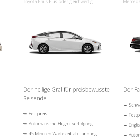
Toyota Prius Plus oder gleichwertig
Mercede
Der heilige Gral für preisbewusste
Der Fa
Reisende
Schwa
Festpreis
Festp
Automatische Flugmitverfolgung
Engli
45 Minuten Wartezeit ab Landung
Autom