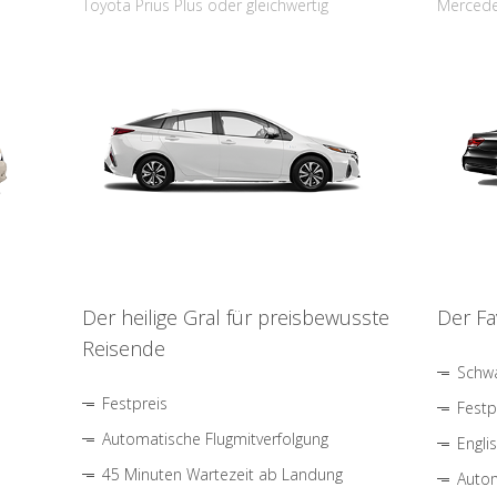
Toyota Prius Plus oder gleichwertig
Mercede
Der heilige Gral für preisbewusste
Der Fa
Reisende
Schwa
Festpreis
Festp
Automatische Flugmitverfolgung
Engli
45 Minuten Wartezeit ab Landung
Autom