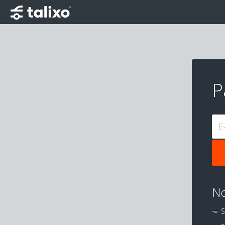
P
E
No
S