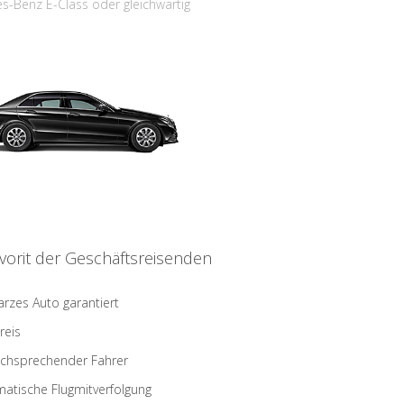
s-Benz E-Class oder gleichwärtig
vorit der Geschäftsreisenden
rzes Auto garantiert
reis
schsprechender Fahrer
atische Flugmitverfolgung