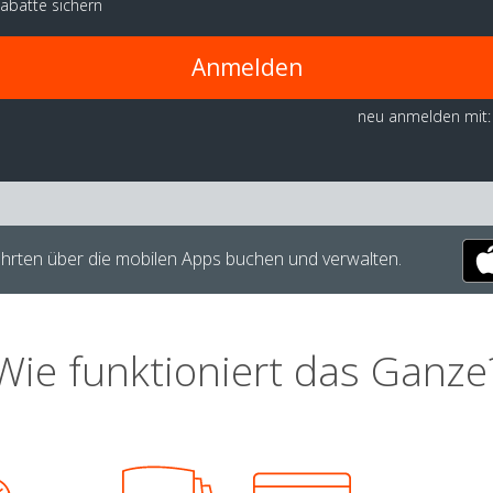
abatte sichern
Anmelden
neu anmelden mit:
hrten über die mobilen Apps buchen und verwalten.
Wie funktioniert das Ganze