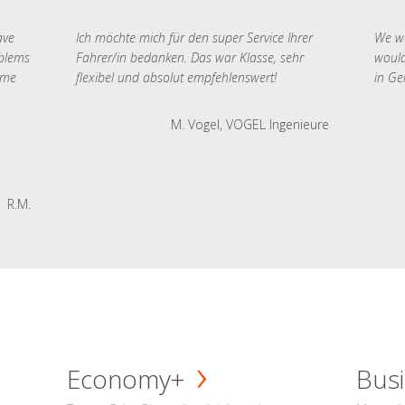
ave
Ich möchte mich für den super Service Ihrer
We we
oblems
Fahrer/in bedanken. Das war Klasse, sehr
would
 me
flexibel und absolut empfehlenswert!
in Ge
M. Vogel, VOGEL Ingenieure
R.M.
Economy+
Busi