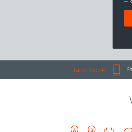
R
Talixo Mobile
Fa