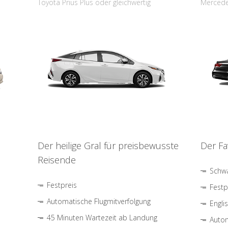
Toyota Prius Plus oder gleichwertig
Mercede
Der heilige Gral für preisbewusste
Der Fa
Reisende
Schwa
Festpreis
Festp
Automatische Flugmitverfolgung
Engli
45 Minuten Wartezeit ab Landung
Autom