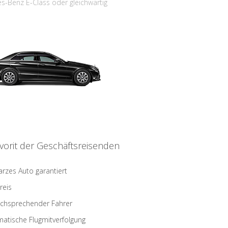
s-Benz E-Class oder gleichwärtig
vorit der Geschäftsreisenden
rzes Auto garantiert
reis
schsprechender Fahrer
atische Flugmitverfolgung