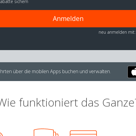
abatte sichern
Anmelden
neu anmelden mit:
hrten über die mobilen Apps buchen und verwalten.
Wie funktioniert das Ganze