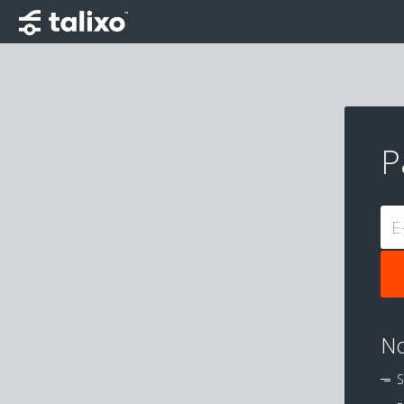
P
E
No
S