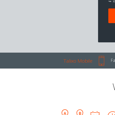
R
Talixo Mobile
Fa