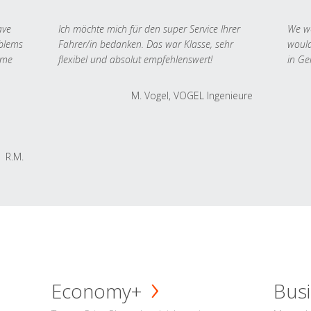
ave
Ich möchte mich für den super Service Ihrer
We we
oblems
Fahrer/in bedanken. Das war Klasse, sehr
would
 me
flexibel und absolut empfehlenswert!
in Ge
M. Vogel, VOGEL Ingenieure
R.M.
Economy+
Busi