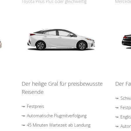
Toyota Prius Plus oder gleichwertig
Mercede
Der heilige Gral für preisbewusste
Der Fa
Reisende
Schwa
Festpreis
Festp
Automatische Flugmitverfolgung
Engli
45 Minuten Wartezeit ab Landung
Autom