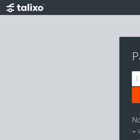
P
E
No
S