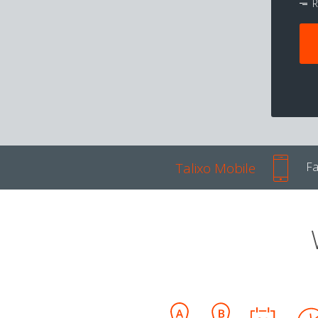
R
Talixo Mobile
Fa