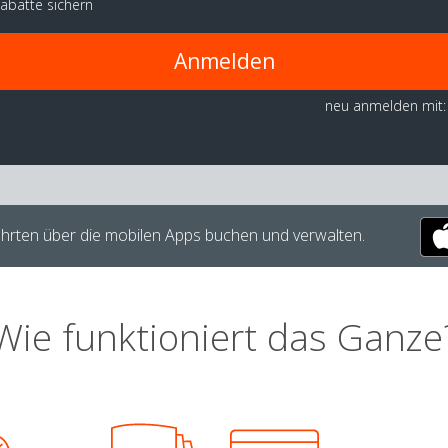
abatte sichern
Anmelden
neu anmelden mit:
hrten über die mobilen Apps buchen und verwalten.
Wie funktioniert das Ganze