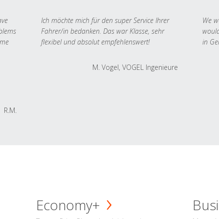
ave
Ich möchte mich für den super Service Ihrer
We we
oblems
Fahrer/in bedanken. Das war Klasse, sehr
would
 me
flexibel und absolut empfehlenswert!
in Ge
M. Vogel, VOGEL Ingenieure
R.M.
Economy+
Busi