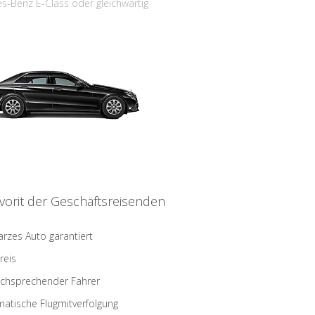
s-Benz E-Class oder gleichwärtig
vorit der Geschäftsreisenden
rzes Auto garantiert
reis
schsprechender Fahrer
atische Flugmitverfolgung