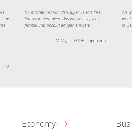
ave
Ich möchte mich für den super Service Ihrer
We we
oblems
Fahrer/in bedanken. Das war Klasse, sehr
would
 me
flexibel und absolut empfehlenswert!
in Ge
M. Vogel, VOGEL Ingenieure
R.M.
Economy+
Busi