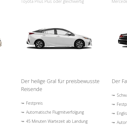
Toyota Prius Plus oder gleichwertig
Mercede
Der heilige Gral für preisbewusste
Der Fa
Reisende
Schwa
Festpreis
Festp
Automatische Flugmitverfolgung
Engli
45 Minuten Wartezeit ab Landung
Autom