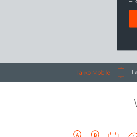
R
Talixo Mobile
Fa