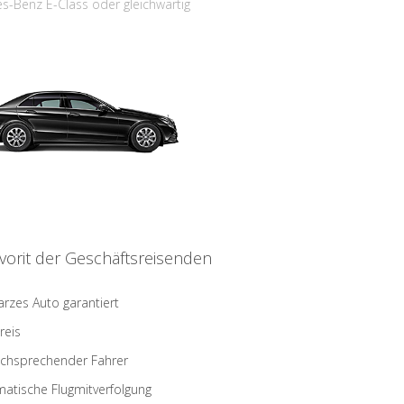
s-Benz E-Class oder gleichwärtig
vorit der Geschäftsreisenden
rzes Auto garantiert
reis
schsprechender Fahrer
atische Flugmitverfolgung