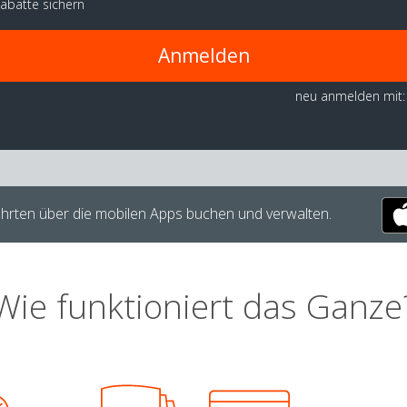
abatte sichern
Anmelden
neu anmelden mit:
hrten über die mobilen Apps buchen und verwalten.
Wie funktioniert das Ganze