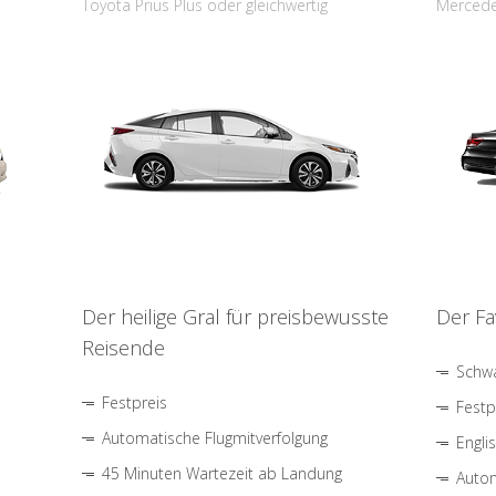
Toyota Prius Plus oder gleichwertig
Mercede
Der heilige Gral für preisbewusste
Der Fa
Reisende
Schwa
Festpreis
Festp
Automatische Flugmitverfolgung
Engli
45 Minuten Wartezeit ab Landung
Autom