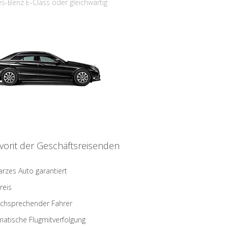
s-Benz E-Class oder gleichwärtig
vorit der Geschäftsreisenden
rzes Auto garantiert
reis
schsprechender Fahrer
atische Flugmitverfolgung