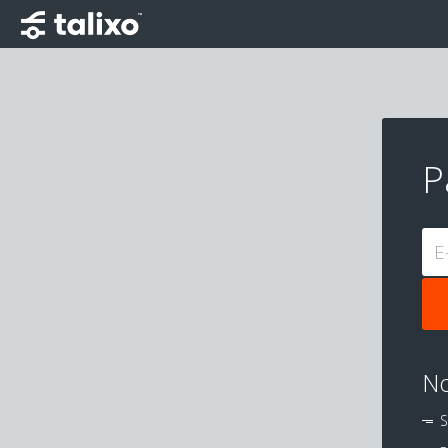
P
E
No
S