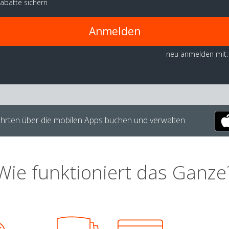
abatte sichern
Anmelden
neu anmelden mit:
hrten über die mobilen Apps buchen und verwalten.
Wie funktioniert das Ganze