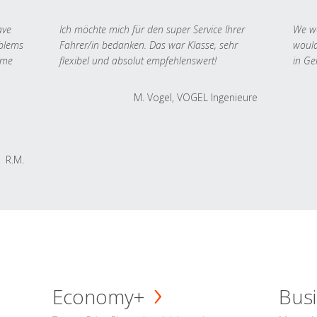
ave
Ich möchte mich für den super Service Ihrer
We we
oblems
Fahrer/in bedanken. Das war Klasse, sehr
would
 me
flexibel und absolut empfehlenswert!
in Ge
M. Vogel, VOGEL Ingenieure
R.M.
Economy+
Busi