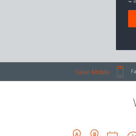
R
Talixo Mobile
Fa