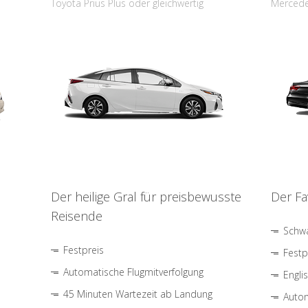
Toyota Prius Plus oder gleichwertig
Mercede
Der heilige Gral für preisbewusste
Der Fa
Reisende
Schwa
Festpreis
Festp
Automatische Flugmitverfolgung
Engli
45 Minuten Wartezeit ab Landung
Autom