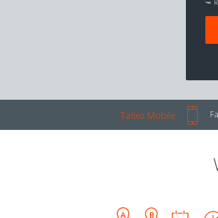
R
Talixo Mobile
Fa