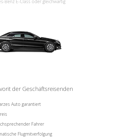
s-Benz E-Class oder gleichwärtig
vorit der Geschäftsreisenden
rzes Auto garantiert
reis
schsprechender Fahrer
atische Flugmitverfolgung