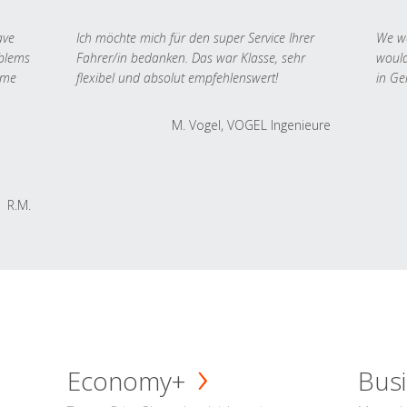
ave
Ich möchte mich für den super Service Ihrer
We we
oblems
Fahrer/in bedanken. Das war Klasse, sehr
would
 me
flexibel und absolut empfehlenswert!
in Ge
M. Vogel, VOGEL Ingenieure
R.M.
Economy+
Busi