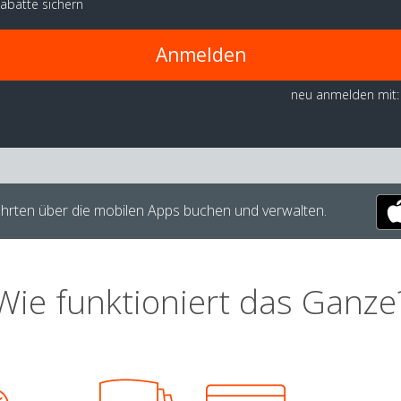
abatte sichern
Anmelden
neu anmelden mit:
hrten über die mobilen Apps buchen und verwalten.
Wie funktioniert das Ganze