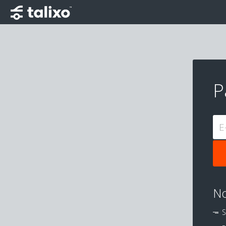
P
E
No
S